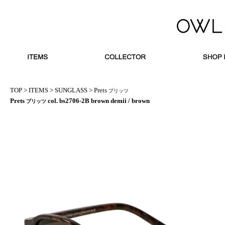
TOP
>
ITEMS
>
SUNGLASS
>
Prets
プリッツ
Prets
col. bs2706-2B brown demii / brown
プリッツ